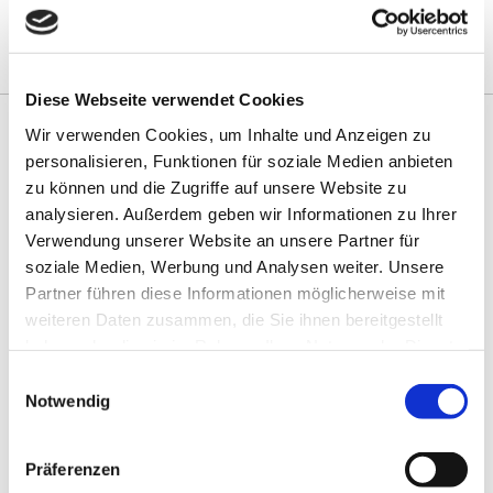
Samstag
09:00 - 13:00
Diese Webseite verwendet Cookies
Wir verwenden Cookies, um Inhalte und Anzeigen zu
Wir freuen uns auf Ihre Nachricht
personalisieren, Funktionen für soziale Medien anbieten
zu können und die Zugriffe auf unsere Website zu
analysieren. Außerdem geben wir Informationen zu Ihrer
Ihr Name*
Verwendung unserer Website an unsere Partner für
soziale Medien, Werbung und Analysen weiter. Unsere
Partner führen diese Informationen möglicherweise mit
Ihre E-Mail Adresse*
weiteren Daten zusammen, die Sie ihnen bereitgestellt
haben oder die sie im Rahmen Ihrer Nutzung der Dienste
gesammelt haben.
Einwilligungsauswahl
Notwendig
Ihre Nachricht*
Präferenzen