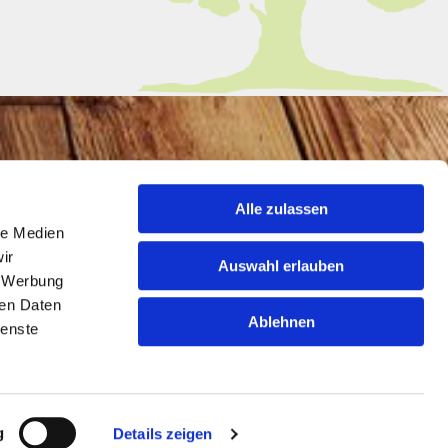
Alle zulassen
le Medien
ir
Auswahl erlauben
, Werbung
ren Daten
Ablehnen
ienste
g
Details zeigen