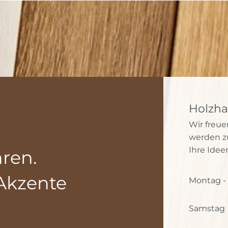
Holzha
Wir freu
werden z
Ihre Idee
hren.
Akzente
Montag - 
Samstag