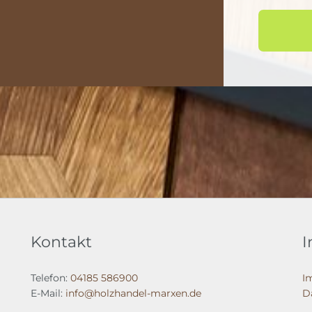
Kontakt
I
Telefon:
04185 586900
I
E-Mail:
info@holzhandel-marxen.de
D